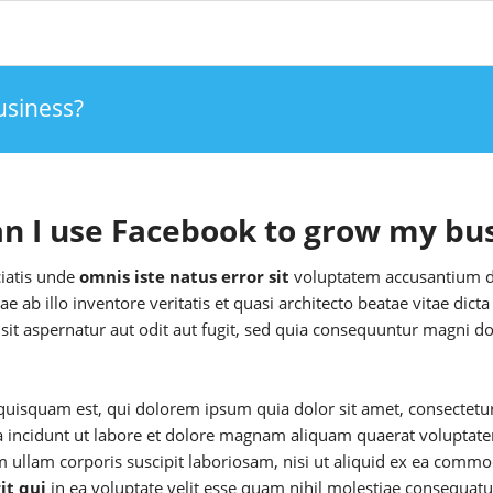
usiness?
n I use Facebook to grow my bu
ciatis unde
omnis iste natus error sit
voluptatem accusantium d
ae ab illo inventore veritatis et quasi architecto beatae vitae d
 sit aspernatur aut odit aut fugit, sed quia consequuntur magni d
uisquam est, qui dolorem ipsum quia dolor sit amet, consectetur, 
 incidunt ut labore et dolore magnam aliquam quaerat voluptat
m ullam corporis suscipit laboriosam, nisi ut aliquid ex ea com
it qui
in ea voluptate velit esse quam nihil molestiae consequatu