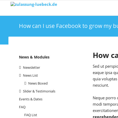
How can I use Facebook to grow my b
How ca
Skip
News & Modules
navigation
Sed ut perspi
Newsletter
eaque ipsa qu
News List
quia voluptas
News Boxed
nesciunt.
Slider & Testimonials
Neque porro q
Events & Dates
modi tempora
FAQ
exercitatione
FAQ List
reprehender