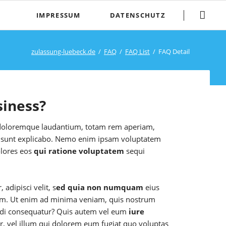
Skip
IMPRESSUM
DATENSCHUTZ
navigation
zulassung-luebeck.de
FAQ
FAQ List
FAQ Detail
siness?
oloremque laudantium, totam rem aperiam,
icta sunt explicabo. Nemo enim ipsam voluptatem
olores eos
qui ratione voluptatem
sequi
adipisci velit, s
ed quia non numquam
eius
em. Ut enim ad minima veniam, quis nostrum
modi consequatur? Quis autem vel eum
iure
r, vel illum qui dolorem eum fugiat quo voluptas