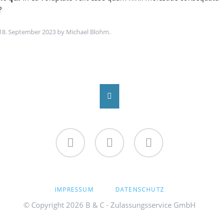
?
18. September 2023 by Michael Blohm.
Facebook
Twitter
Instagram
SKIP
IMPRESSUM
DATENSCHUTZ
NAVIGATION
© Copyright 2026 B & C - Zulassungsservice GmbH